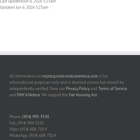
Last updated:Jun 6, 2026 5:23am
Updated Jun 6, 2026 5:23am
All information on
mysticpointcondoaventura.com
is for
informational purposes only and is deemed correct but should be
independently verified. View our
Privacy Policy
and
Terms of Service
and
DMCA Notice
. We support the
Fair Housing Act
.
Phone:
(954) 995-3543
Fax: (954) 944-3165
Viber: (954) 608-7014
WhatsApp: (954) 608-7014